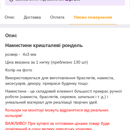
Опис
Доставка
Оплата
Умови повернення
Опис
Намистини кришталеві рондель
розмір - 4х3 мм
Ціна вказана за 1 нитку (приблизно 130 шт)
Колір на фото
Використовуються для виготовлення браслетів, намиста,
аксесуарів, декору, прикраси будинку тощо.
Намистини - це складовий елемент більшості прикрас ручної
роботи (намиста, браслетів, сережок, шпильок і т. д.) і
унікальний матеріал для реалізації творчих ідей.
Кольори на моніторі можуть відрізнятися від реальних
кольорів!
ВАЖЛИВО! При купівлі за оптовими цінами товар буде
упакований в одну велику заводську упаковку.