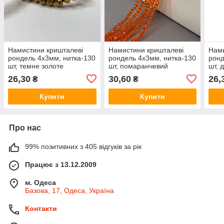
Намистини кришталеві
Намистини кришталеві
Нами
рондель 4х3мм, нитка-130
рондель 4х3мм, нитка-130
ронд
шт, темне золоте
шт, помаранчевий
шт, 
напилення
прозорий
26,30
30,60
26,
₴
₴
Купити
Купити
Про нас
99% позитивних з 405 відгуків за рік
Працює з 13.12.2009
м. Одеса
Базова, 17, Одеса, Україна
Контакти