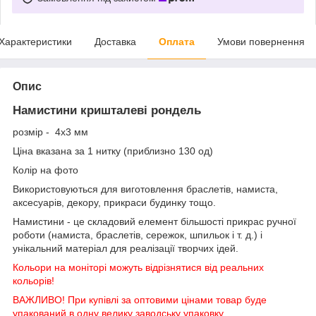
Характеристики
Доставка
Оплата
Умови повернення
Опис
Намистини кришталеві рондель
розмір - 4х3 мм
Ціна вказана за 1 нитку (приблизно 130 од)
Колір на фото
Використовуються для виготовлення браслетів, намиста,
аксесуарів, декору, прикраси будинку тощо.
Намистини - це складовий елемент більшості прикрас ручної
роботи (намиста, браслетів, сережок, шпильок і т. д.) і
унікальний матеріал для реалізації творчих ідей.
Кольори на моніторі можуть відрізнятися від реальних
кольорів!
ВАЖЛИВО! При купівлі за оптовими цінами товар буде
упакований в одну велику заводську упаковку.