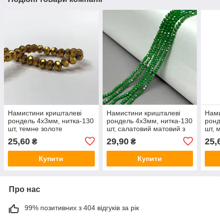
Намистини кришталеві
Намистини кришталеві
Нами
рондель 4х3мм, нитка-130
рондель 4х3мм, нитка-130
ронд
шт, темне золоте
шт, салатовий матовий з
шт, 
напилення
АВ
25,60
29,90
25,
₴
₴
Купити
Купити
Про нас
99% позитивних з 404 відгуків за рік