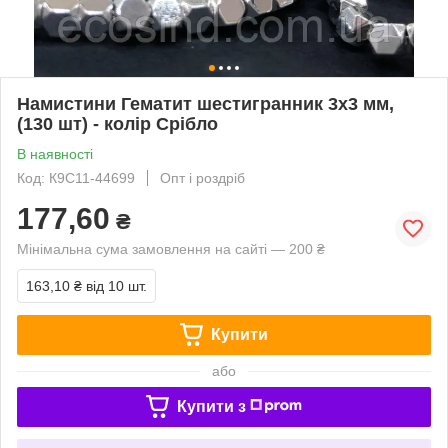
Намистини Гематит шестигранник 3х3 мм,
(130 шт) - колір Срібло
В наявності
Код: К9С11-44699
Опт і роздріб
177,60
₴
Мінімальна сума замовлення на сайті — 200 ₴
163,10 ₴
від 10 шт.
Купити
або
Купити з