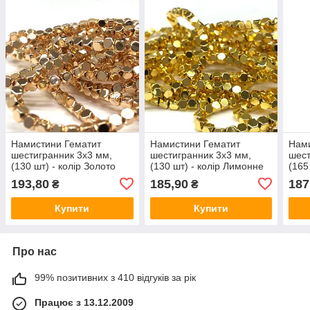
Намистини Гематит
Намистини Гематит
Нами
шестигранник 3х3 мм,
шестигранник 3х3 мм,
шест
(130 шт) - колір Золото
(130 шт) - колір Лимонне
(165
золото
193,80
185,90
187
₴
₴
Купити
Купити
Про нас
99% позитивних з 410 відгуків за рік
Працює з 13.12.2009