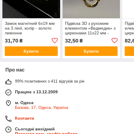
Замок магнітний 6х19 мм
Підвіска 3D з рухомим
Підв
на 3 лінії, колір - золото
елементом «Ведмедик» з
елем
лимонне
цирконами 11х22 мм -
цирк
кристал, лимонне золото
лимо
31,70
32,50
82,
₴
₴
Купити
Купити
Про нас
99% позитивних з 411 відгуків за рік
Працює з 13.12.2009
м. Одеса
Базова, 17, Одеса, Україна
Контакти
Сьогодні вихідний
Показати весь графік роботи