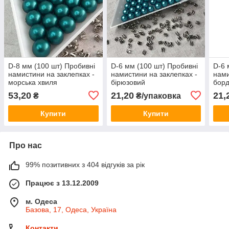
D-8 мм (100 шт) Пробивні
D-6 мм (100 шт) Пробивні
D-6 
намистини на заклепках -
намистини на заклепках -
нами
морська хвиля
бірюзовий
бор
53,20
21,20
21,
₴
₴/упаковка
Купити
Купити
Про нас
99% позитивних з 404 відгуків за рік
Працює з 13.12.2009
м. Одеса
Базова, 17, Одеса, Україна
Контакти