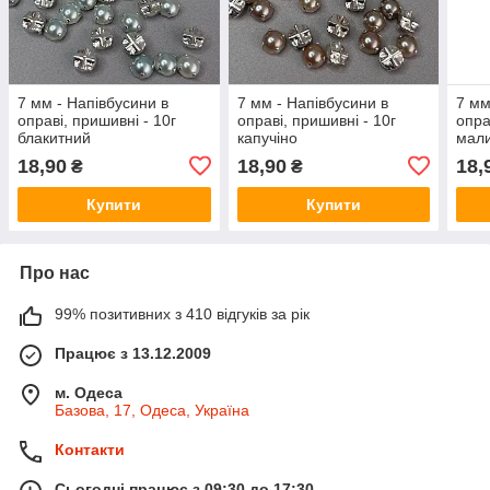
7 мм - Напівбусини в
7 мм - Напівбусини в
7 мм
оправі, пришивні - 10г
оправі, пришивні - 10г
опра
блакитний
капучіно
мал
18,90
18,90
18,
₴
₴
Купити
Купити
Про нас
99% позитивних з 410 відгуків за рік
Працює з 13.12.2009
м. Одеса
Базова, 17, Одеса, Україна
Контакти
Сьогодні працює з 09:30 до 17:30