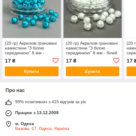
(20 гр) Акрилові грановані
(20 гр) Акрилові грановані
(20 
намистини "З білою
намистини "З білою
нами
серединкою" 8 мм -
серединкою" 8 мм - білий
сере
бірюзовий
блак
17
17
17
₴
₴
Купити
Купити
Про нас
99% позитивних з 415 відгуків за рік
Працює з 13.12.2009
м. Одеса
Базова, 17, Одеса, Україна