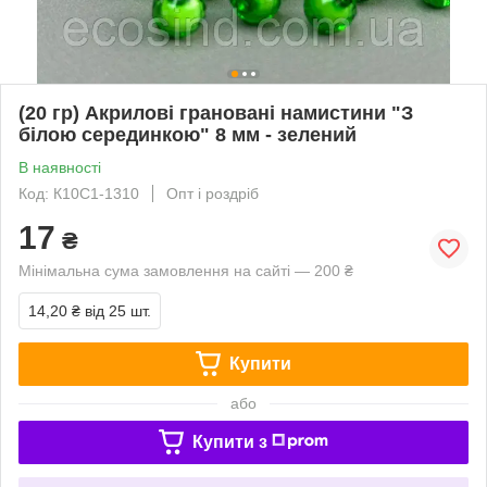
(20 гр) Акрилові грановані намистини "З
білою серединкою" 8 мм - зелений
В наявності
Код: К10С1-1310
Опт і роздріб
17
₴
Мінімальна сума замовлення на сайті — 200 ₴
14,20 ₴
від 25 шт.
Купити
або
Купити з