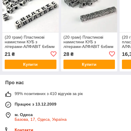
(20 грам) Пластикові
(20 грам) Пластикові
(20 
намистини КУБ з
намистини КУБ з
плас
літерами-АЛФАВІТ 6х6мм
літерами-АЛФАВІТ 6х6мм
АЛФА
(прим. 105 шт) - білий
(прим. 105 шт) - срібло
21
28
16,
₴
₴
Купити
Купити
Про нас
99% позитивних з 410 відгуків за рік
Працює з 13.12.2009
м. Одеса
Базова, 17, Одеса, Україна
Контакти