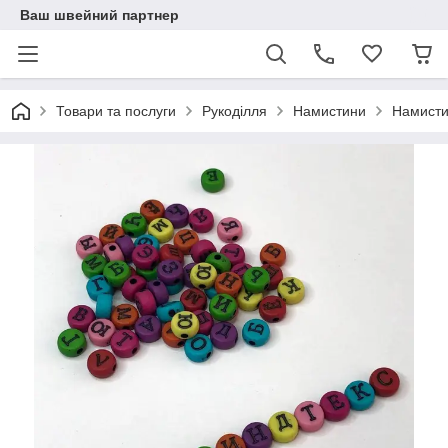
Ваш швейний партнер
Товари та послуги
Рукоділля
Намистини
Намистин