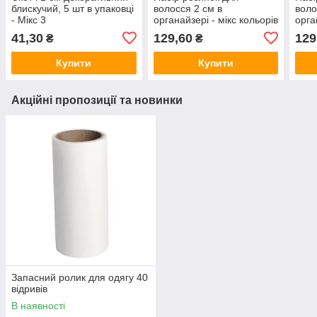
блискучий, 5 шт в упаковці
волосся 2 см в
воло
- Мікс 3
органайзері - мікс кольорів
орга
1
3
41,30
129,60
129
₴
₴
Купити
Купити
Акційні пропозиції та новинки
Запасний ролик для одягу 40
відривів
В наявності