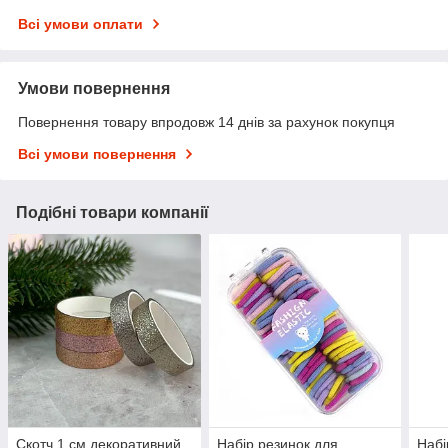
Всі умови оплати
Умови повернення
Повернення товару впродовж 14 днів за рахунок покупця
Всі умови повернення
Подібні товари компанії
Скотч 1 см декоративний
Набір резинок для
Набі