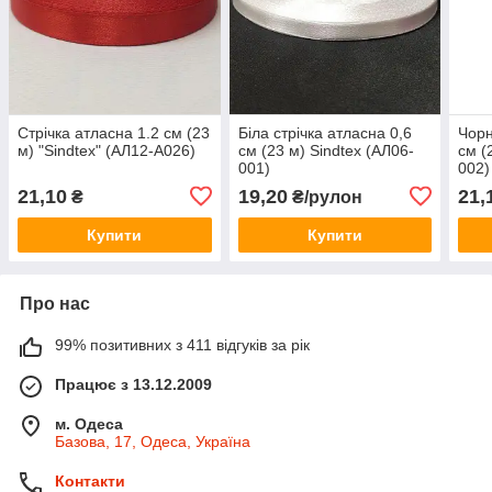
Стрічка атласна 1.2 см (23
Біла стрічка атласна 0,6
Чорн
м) "Sindtex" (АЛ12-A026)
см (23 м) Sindtex (АЛ06-
см (
001)
002)
21,10
19,20
21,
₴
₴/рулон
Купити
Купити
Про нас
99% позитивних з 411 відгуків за рік
Працює з 13.12.2009
м. Одеса
Базова, 17, Одеса, Україна
Контакти