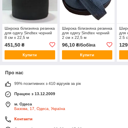
Широка білизняна резинка
Широка білизняна резинка
Широ
для одягу Sindtex чорний
для одягу Sindtex чорний
для 
8 см х 22,5 м
2 см х 22,5 м
2.5 
451,50
96,10
129
₴
₴/бобіна
Купити
Купити
Про нас
99% позитивних з 410 відгуків за рік
Працює з 13.12.2009
м. Одеса
Базова, 17, Одеса, Україна
Контакти