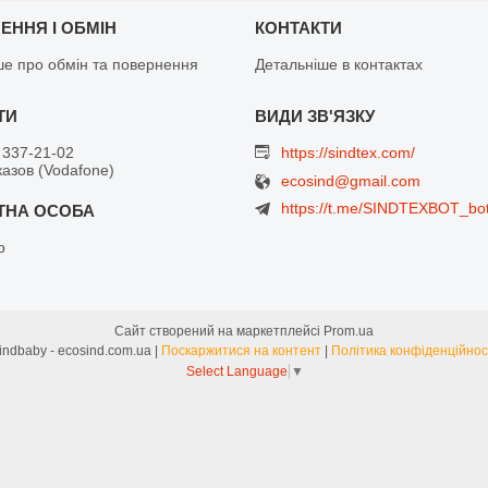
ЕННЯ І ОБМІН
КОНТАКТИ
ше про обмін та повернення
Детальніше в контактах
 337-21-02
https://sindtex.com/
азов (Vodafone)
ecosind@gmail.com
https://t.me/SINDTEXBOT_bo
р
Сайт створений на маркетплейсі
Prom.ua
Sindbaby - ecosind.com.ua |
Поскаржитися на контент
|
Політика конфіденційнос
Select Language
▼