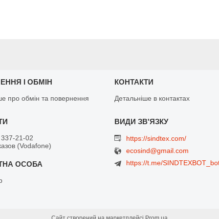
ЕННЯ І ОБМІН
КОНТАКТИ
ше про обмін та повернення
Детальніше в контактах
 337-21-02
https://sindtex.com/
азов (Vodafone)
ecosind@gmail.com
https://t.me/SINDTEXBOT_bo
р
Сайт створений на маркетплейсі
Prom.ua