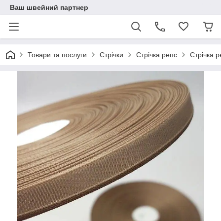
Ваш швейний партнер
Товари та послуги
Стрічки
Стрічка репс
Стрічка р