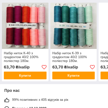
Набір ниток К-40 з
Набір ниток К-39 з
Набі
градієнтом 40/2 100%
градієнтом 40/2 100%
град
поліестер 180м.
поліестер 180м.
полі
63,70
63,70
63,
₴/набір
₴/набір
Купити
Купити
Про нас
99% позитивних з 405 відгуків за рік