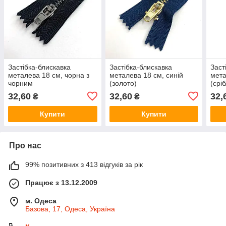
Застібка-блискавка
Застібка-блискавка
Заст
металева 18 см, чорна з
металева 18 см, синій
мета
чорним
(золото)
(срі
32,60
32,60
32,
₴
₴
Купити
Купити
Про нас
99% позитивних з 413 відгуків за рік
Працює з 13.12.2009
м. Одеса
Базова, 17, Одеса, Україна